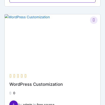
WordPress Customization
0
A
By
admin
In
free course