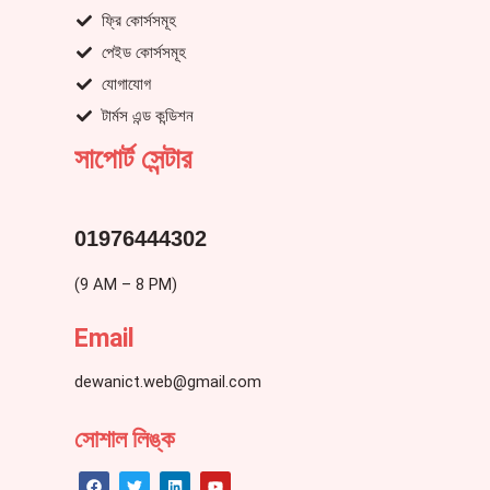
ফ্রি কোর্সসমূহ
পেইড কোর্সসমূহ
যোগাযোগ
টার্মস এন্ড কন্ডিশন
সাপোর্ট সেন্টার
01976444302
(9 AM – 8 PM)
Email
dewanict.web@gmail.com
সোশাল লিঙ্ক
F
T
L
Y