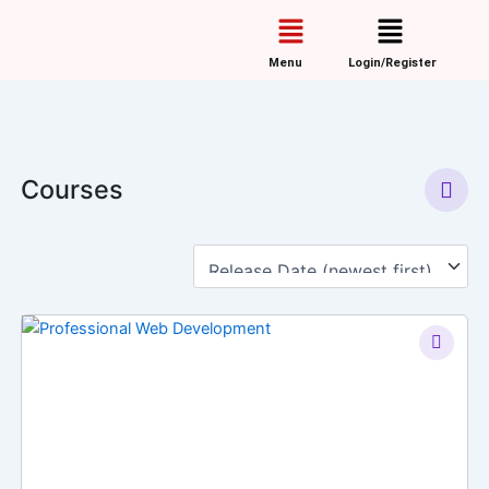
Skip
Menu
Menu
to
content
Menu
Login/Register
Courses